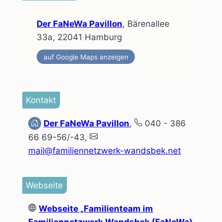
Der FaNeWa Pavillon
, Bärenallee
33a, 22041 Hamburg
auf Google Maps anzeigen
Kontakt
Der FaNeWa Pavillon
,
040 - 386
66 69-56/-43,
mail@familiennetzwerk-wandsbek.net
Webseite
Webseite
„Familienteam im
Familiennetzwerk Wandsbek (FaNeWa)