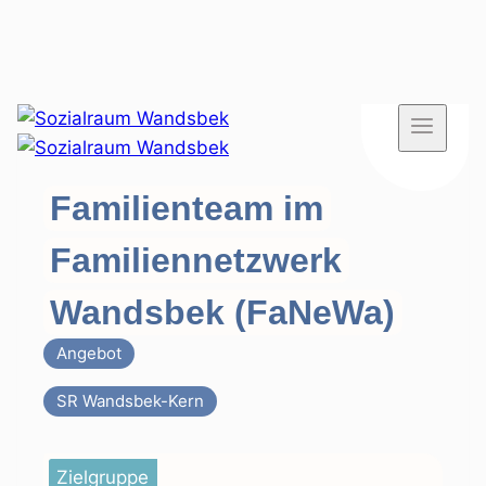
Zum
Inhalt
springen
Familienteam im
Familiennetzwerk
Wandsbek (FaNeWa)
Angebot
SR Wandsbek-Kern
Zielgruppe