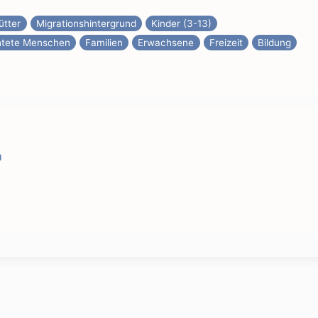
ütter
Migrationshintergrund
Kinder (3-13)
htete Menschen
Familien
Erwachsene
Freizeit
Bildung
n