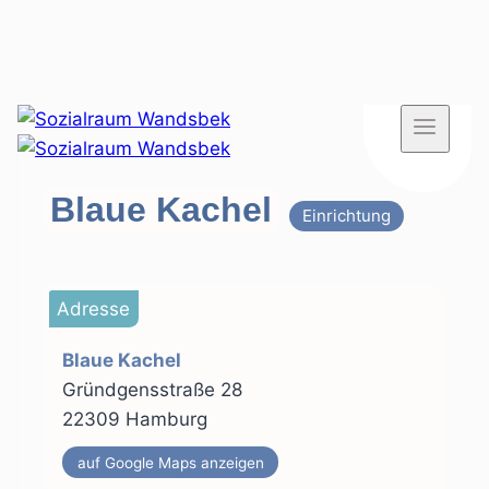
Zum
Inhalt
springen
Blaue Kachel
Einrichtung
Adresse
Blaue Kachel
Gründgensstraße 28
22309 Hamburg
auf Google Maps anzeigen