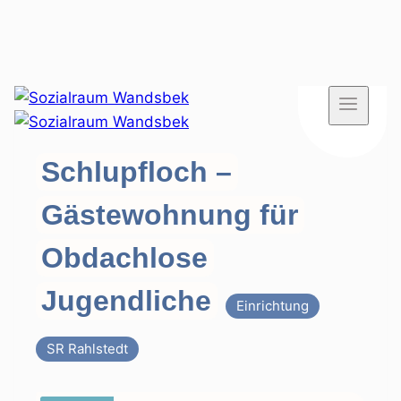
Zum
Inhalt
springen
Schlupfloch –
Gästewohnung für
Obdachlose
Jugendliche
Einrichtung
SR Rahlstedt