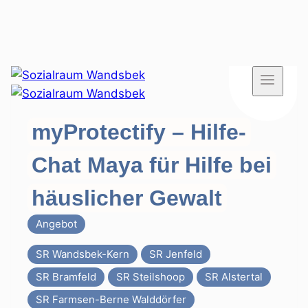
Zum
Inhalt
springen
myProtectify – Hilfe-
Chat Maya für Hilfe bei
häuslicher Gewalt
Angebot
SR Wandsbek-Kern
SR Jenfeld
SR Bramfeld
SR Steilshoop
SR Alstertal
SR Farmsen-Berne Walddörfer