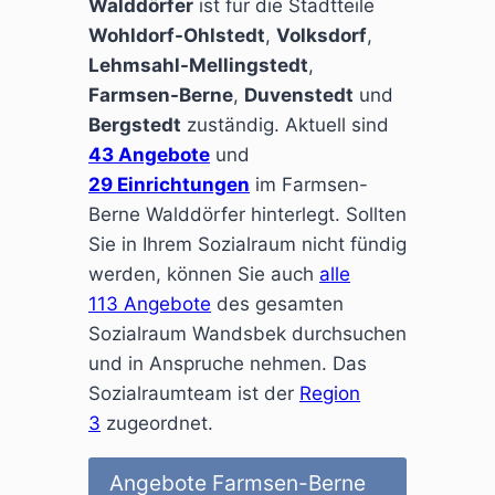
Walddörfer
ist für die Stadtteile
Wohldorf-Ohlstedt
,
Volksdorf
,
Lehmsahl-Mellingstedt
,
Farmsen-Berne
,
Duvenstedt
und
Bergstedt
zuständig. Aktuell sind
43 Angebote
und
29 Einrichtungen
im Farmsen-
Berne Walddörfer hinterlegt. Sollten
Sie in Ihrem Sozialraum nicht fündig
werden, können Sie auch
alle
113 Angebote
des gesamten
Sozialraum Wandsbek durchsuchen
und in Anspruche nehmen. Das
Sozialraumteam ist der
Region
3
zugeordnet.
Angebote Farmsen-Berne