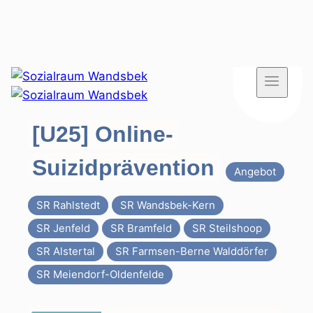
Zum
Inhalt
springen
[U25] Online-
Suizidprävention
Angebot
SR Rahlstedt
SR Wandsbek-Kern
SR Jenfeld
SR Bramfeld
SR Steilshoop
SR Alstertal
SR Farmsen-Berne Walddörfer
SR Meiendorf-Oldenfelde