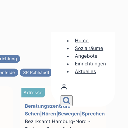
Home
Sozialräume
Angebote
richtung
Einrichtungen
Aktuelles
enfelde
SR Rahlstedt
SR Wandsbek-Kern
Adresse
Beratungszentrum
Sehen|Hören|Bewegen|Sprechen
Bezirksamt Hamburg-Nord -