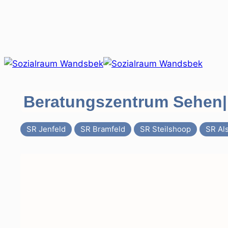
Zum
Inhalt
springen
Beratungszentrum Sehen
SR Jenfeld
SR Bramfeld
SR Steilshoop
SR Als